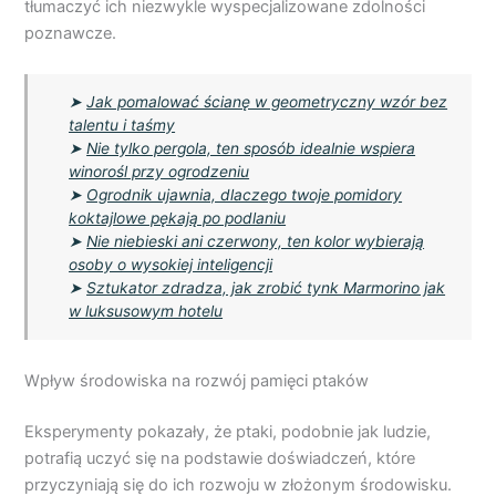
tłumaczyć ich niezwykle wyspecjalizowane zdolności
poznawcze.
➤
Jak pomalować ścianę w geometryczny wzór bez
talentu i taśmy
➤
Nie tylko pergola, ten sposób idealnie wspiera
winorośl przy ogrodzeniu
➤
Ogrodnik ujawnia, dlaczego twoje pomidory
koktajlowe pękają po podlaniu
➤
Nie niebieski ani czerwony, ten kolor wybierają
osoby o wysokiej inteligencji
➤
Sztukator zdradza, jak zrobić tynk Marmorino jak
w luksusowym hotelu
Wpływ środowiska na rozwój pamięci ptaków
Eksperymenty pokazały, że ptaki, podobnie jak ludzie,
potrafią uczyć się na podstawie doświadczeń, które
przyczyniają się do ich rozwoju w złożonym środowisku.