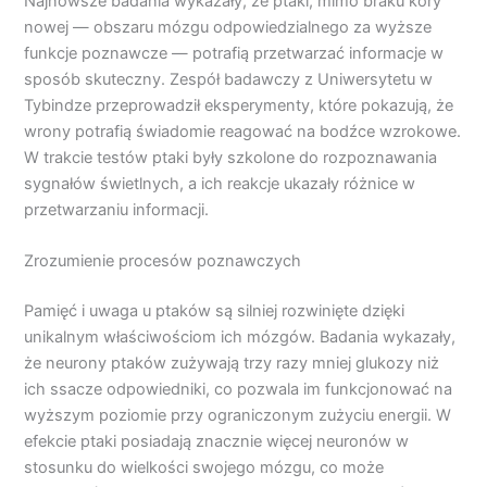
Najnowsze badania wykazały, że ptaki, mimo braku kory
nowej — obszaru mózgu odpowiedzialnego za wyższe
funkcje poznawcze — potrafią przetwarzać informacje w
sposób skuteczny. Zespół badawczy z Uniwersytetu w
Tybindze przeprowadził eksperymenty, które pokazują, że
wrony potrafią świadomie reagować na bodźce wzrokowe.
W trakcie testów ptaki były szkolone do rozpoznawania
sygnałów świetlnych, a ich reakcje ukazały różnice w
przetwarzaniu informacji.
Zrozumienie procesów poznawczych
Pamięć i uwaga u ptaków są silniej rozwinięte dzięki
unikalnym właściwościom ich mózgów. Badania wykazały,
że neurony ptaków zużywają trzy razy mniej glukozy niż
ich ssacze odpowiedniki, co pozwala im funkcjonować na
wyższym poziomie przy ograniczonym zużyciu energii. W
efekcie ptaki posiadają znacznie więcej neuronów w
stosunku do wielkości swojego mózgu, co może