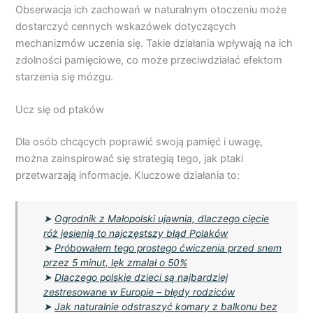
Obserwacja ich zachowań w naturalnym otoczeniu może
dostarczyć cennych wskazówek dotyczących
mechanizmów uczenia się. Takie działania wpływają na ich
zdolności pamięciowe, co może przeciwdziałać efektom
starzenia się mózgu.
Ucz się od ptaków
Dla osób chcących poprawić swoją pamięć i uwagę,
można zainspirować się strategią tego, jak ptaki
przetwarzają informacje. Kluczowe działania to:
➤
Ogrodnik z Małopolski ujawnia, dlaczego cięcie
róż jesienią to najczęstszy błąd Polaków
➤
Próbowałem tego prostego ćwiczenia przed snem
przez 5 minut, lęk zmalał o 50%
➤
Dlaczego polskie dzieci są najbardziej
zestresowane w Europie – błędy rodziców
➤
Jak naturalnie odstraszyć komary z balkonu bez