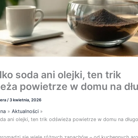
lko soda ani olejki, ten trik
eża powietrze w domu na dł
bera
/
3 kwietnia, 2026
wna
Aktualności
oda ani olejki, ten trik odświeża powietrze w domu na dług
romadzi się wiele różnych zapachów – od kuchennych a