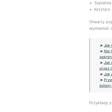
Sypialnia
Korytarz
Otwarty poj
wymieniać 
➤
Jak 
➤
Nie 
sekret
➤
Jak 
przez 
➤
Jak 
➤
Prze
bólem 
Przykłady 