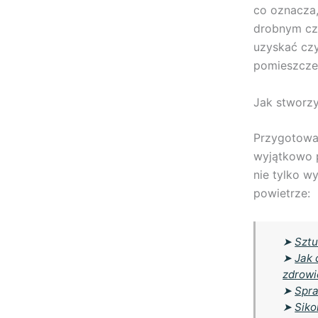
co oznacza,
drobnym cz
uzyskać cz
pomieszczen
Jak stworz
Przygotowa
wyjątkowo p
nie tylko w
powietrze:
➤
Sztu
➤
Jak 
zdrowi
➤
Spra
➤
Siko