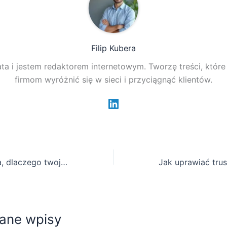
Filip Kubera
ta i jestem redaktorem internetowym. Tworzę treści, któr
firmom wyróżnić się w sieci i przyciągnąć klientów.
Ogrodnik ujawnia, dlaczego twoje pomidory koktajlowe pękają po podlaniu
ane wpisy