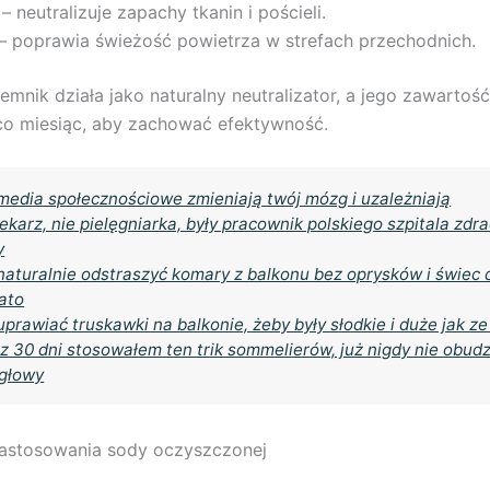
 – neutralizuje zapachy tkanin i pościeli.
 – poprawia świeżość powietrza w strefach przechodnich.
emnik działa jako naturalny neutralizator, a jego zawartoś
co miesiąc, aby zachować efektywność.
media społecznościowe zmieniają twój mózg i uzależniają
lekarz, nie pielęgniarka, były pracownik polskiego szpitala zdr
y
naturalnie odstraszyć komary z balkonu bez oprysków i świec
lato
uprawiać truskawki na balkonie, żeby były słodkie i duże jak ze
z 30 dni stosowałem ten trik sommelierów, już nigdy nie obudz
głowy
zastosowania sody oczyszczonej