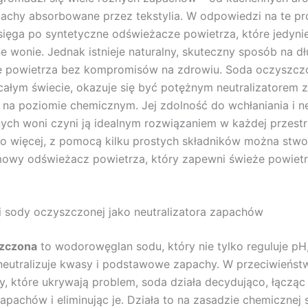
pachy absorbowane przez tekstylia. W odpowiedzi na te pr
sięga po syntetyczne odświeżacze powietrza, które jedyni
e wonie. Jednak istnieje naturalny, skuteczny sposób na d
e powietrza bez kompromisów na zdrowiu. Soda oczyszczo
całym świecie, okazuje się być potężnym neutralizatorem 
a na poziomie chemicznym. Jej zdolność do wchłaniania i neu
ych woni czyni ją idealnym rozwiązaniem w każdej przestr
o więcej, z pomocą kilku prostych składników można stwo
mowy odświeżacz powietrza, który zapewni świeże powietr
 sody oczyszczonej jako neutralizatora zapachów
zczona
to wodorowęglan sodu, który nie tylko reguluje pH,
neutralizuje kwasy i podstawowe zapachy. W przeciwieńst
, które ukrywają problem, soda działa decydująco, łącząc 
pachów i eliminując je. Działa to na zasadzie chemicznej st