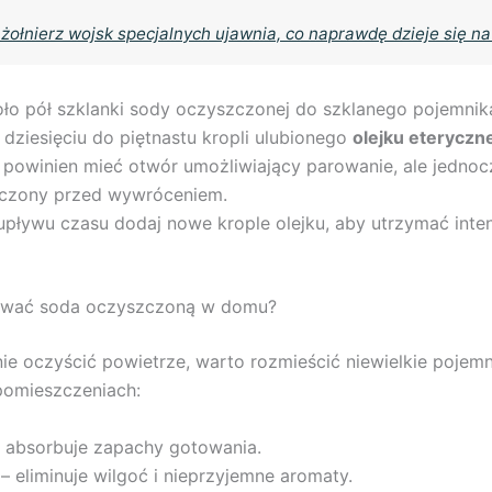
 żołnierz wojsk specjalnych ujawnia, co naprawdę dzieje się na
ło pół szklanki sody oczyszczonej do szklanego pojemnik
dziesięciu do piętnastu kropli ulubionego
olejku eteryczn
 powinien mieć otwór umożliwiający parowanie, ale jednoc
czony przed wywróceniem.
upływu czasu dodaj nowe krople olejku, aby utrzymać int
ować soda oczyszczoną w domu?
ie oczyścić powietrze, warto rozmieścić niewielkie pojemn
pomieszczeniach:
– absorbuje zapachy gotowania.
– eliminuje wilgoć i nieprzyjemne aromaty.