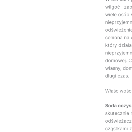
wilgoć i za
wiele osób 
nieprzyjemn
odświeżeni
ceniona na 
który dział
nieprzyjemn
domowej. C
własny, do
długi czas.
Właściwości
Soda oczys
skutecznie 
odświeżaczy
cząstkami za