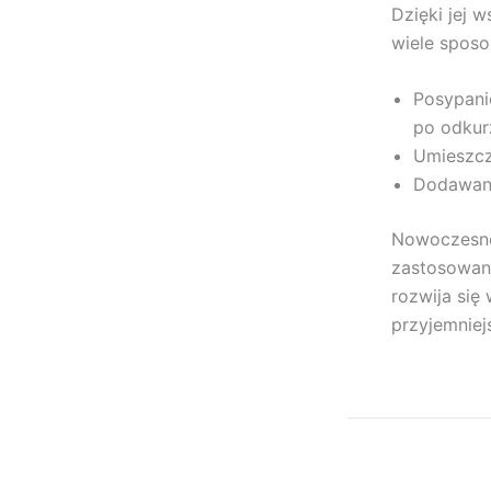
Dzięki jej
wiele spos
Posypani
po odkur
Umieszcz
Dodawani
Nowoczesne
zastosowani
rozwija się
przyjemniej