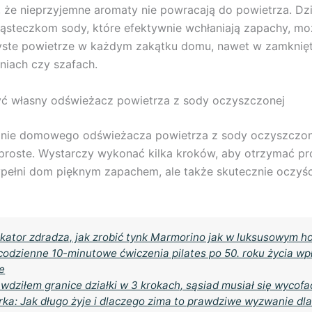
 że nieprzyjemne aromaty nie powracają do powietrza. Dzi
ąsteczkom sody, które efektywnie wchłaniają zapachy, m
yste powietrze w każdym zakątku domu, nawet w zamknię
iach czy szafach.
yć własny odświeżacz powietrza z sody oczyszczonej
nie domowego odświeżacza powietrza z sody oczyszczone
roste. Wystarczy wykonać kilka kroków, aby otrzymać pro
ypełni dom pięknym zapachem, ale także skutecznie oczyśc
kator zdradza, jak zrobić tynk Marmorino jak w luksusowym h
codzienne 10-minutowe ćwiczenia pilates po 50. roku życia wp
e
wdziłem granice działki w 3 krokach, sąsiad musiał się wycofa
rka: Jak długo żyje i dlaczego zima to prawdziwe wyzwanie dl