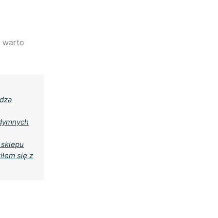
ć warto
adza
 dymnych
 sklepu
iłem się z