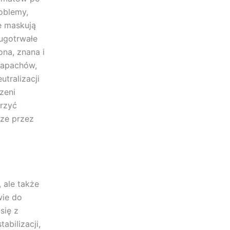
oblemy,
e maskują
ługotrwałe
na, znana i
zapachów,
tralizacji
zeni
rzyć
ze przez
 ale także
wie do
się z
abilizacji,