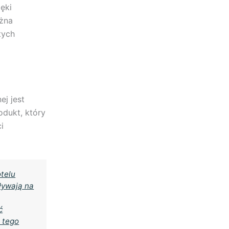
ęki
ożna
tych
j jest
dukt, który
i
otelu
ływają na
ć
a tego