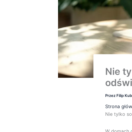
Nie ty
odświ
Przez
Filip Ku
Strona głó
Nie tylko s
W domach g