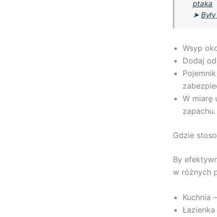
ptaka
➤
Były
Wsyp oko
Dodaj od 
Pojemnik
zabezpie
W miarę 
zapachu.
Gdzie stos
By efektywn
w różnych 
Kuchnia 
Łazienka 