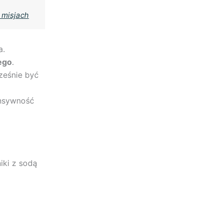
 misjach
a.
ego
.
ześnie być
ensywność
iki z sodą