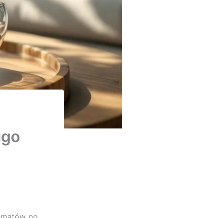
ugo
o
romatów po