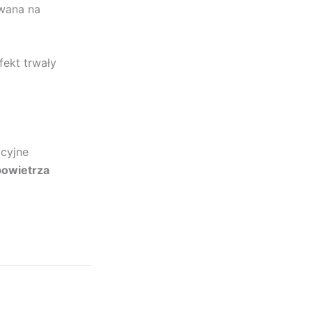
wana na
ekt trwały
.
cyjne
powietrza