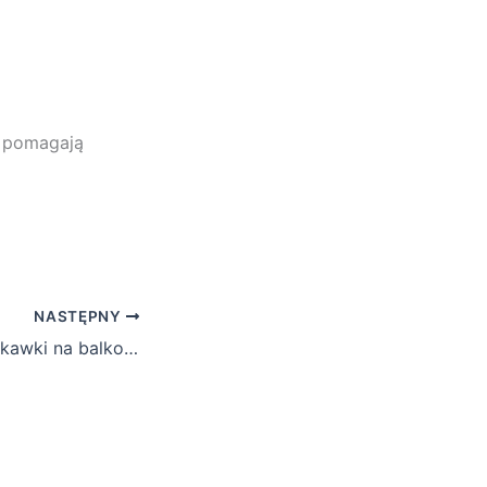
e pomagają
NASTĘPNY
Jak uprawiać truskawki na balkonie, żeby były słodkie i duże jak ze sklepu