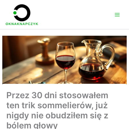
Przejdź
do
treści
Przez 30 dni stosowałem
ten trik sommelierów, już
nigdy nie obudziłem się z
bólem głowy