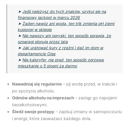
➤
Jeśli należysz do tych znaków, szykuj się na
finansowy jackpot w marcu 2026
➤
Żaden nawóz ani woda, ten trik zmienia pH ziemi
kupionej w sklepie
➤
Nie nawozy ani opryski, ten sposób sprawia, że
szparagi plonują przez lata
➤
Jak uratować kury z rzeźni i dać im dom w
departamencie Oise
➤
Nie kaloryfer, nie prąd, ten sposób ogrzewa
mieszkanie o 5 stopni za darmo
Nawadniaj się regularnie
– pij wodę przed, w trakcie i
po spożyciu alkoholu.
Odmów alkoholu na imprezach
– zastąp go napojami
bezalkoholowymi.
Śledź swoje postępy
– zapisuj zmiany w samopoczuciu
i energii, które zauważasz każdego dnia.