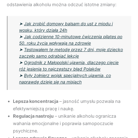
odstawienia alkoholu można odczuć istotne zmiany:
➤
Jak zrobić domowy balsam do ust z miodu i
wosku, który działa 24h
➤
Jak codzienne 10-minutowe ćwiczenia pilates po
50. roku życia wpływają na zdrowie
➤
Testowałem tę metodę przez 7 dni, moje dziecko
zaczęło samo odrabiać lekcje
➤
Ogrodnik z Małopolski ujawnia, dlaczego cięcie
róż jesienią to najczęstszy błąd Polaków
➤
Były żołnierz wojsk specjalnych ujawnia, co
naprawdę dzieje się na misjach
Lepsza koncentracja
– jasność umysłu pozwala na
efektywniejszą pracę i naukę.
Regulacja nastroju
– unikanie alkoholu ogranicza
wahania emocjonalne i poprawia samopoczucie
psychiczne.