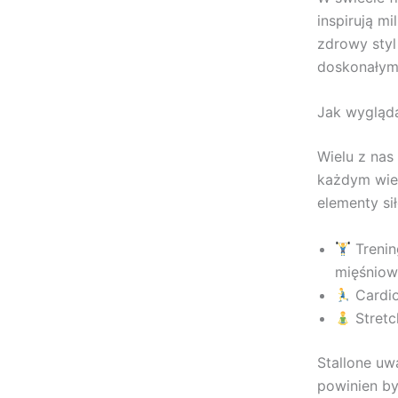
inspirują m
zdrowy styl 
doskonałym 
Jak wygląda
Wielu z nas
każdym wie
elementy si
Trenin
mięśniow
Cardio
Stretc
Stallone uw
powinien by