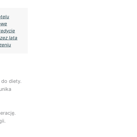
otelu
mowe
redycie
zez lata
zeniu
do diety.
unika
erację.
ii.