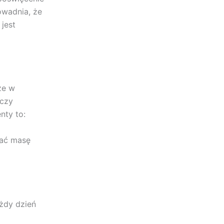
dowadnia, że
 jest
że w
ączy
nty to:
wać masę
ażdy dzień