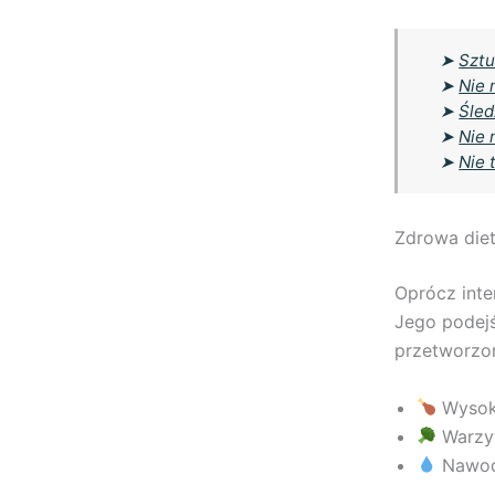
➤
Sztu
➤
Nie 
➤
Śled
➤
Nie 
➤
Nie 
Zdrowa diet
Oprócz inte
Jego podejś
przetworzon
Wysoko
Warzyw
Nawodn