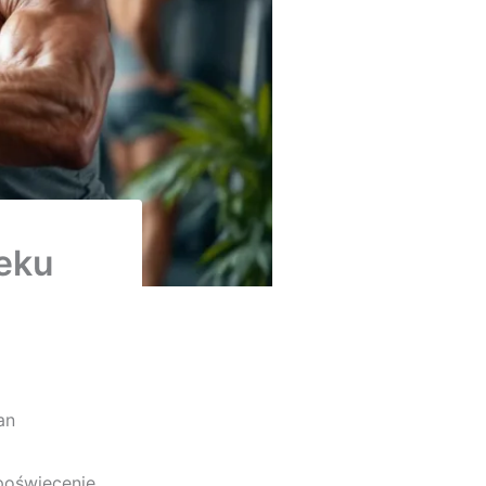
ieku
an
 poświęcenie