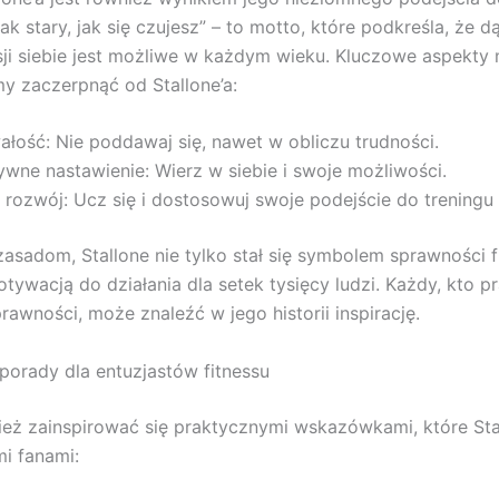
tak stary, jak się czujesz” – to motto, które podkreśla, że 
sji siebie jest możliwe w każdym wieku. Kluczowe aspekty 
y zaczerpnąć od Stallone’a:
łość: Nie poddawaj się, nawet w obliczu trudności.
wne nastawienie: Wierz w siebie i swoje możliwości.
 rozwój: Ucz się i dostosowuj swoje podejście do treningu i
zasadom, Stallone nie tylko stał się symbolem sprawności f
otywacją do działania dla setek tysięcy ludzi. Każdy, kto p
rawności, może znaleźć w jego historii inspirację.
porady dla entuzjastów fitnessu
eż zainspirować się praktycznymi wskazówkami, które Stal
mi fanami: