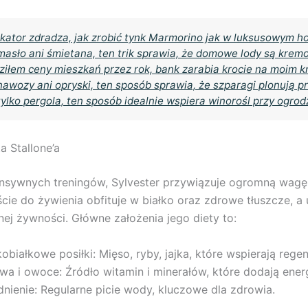
kator zdradza, jak zrobić tynk Marmorino jak w luksusowym h
masło ani śmietana, ten trik sprawia, że domowe lody są kre
ziłem ceny mieszkań przez rok, bank zarabia krocie na moim k
nawozy ani opryski, ten sposób sprawia, że szparagi plonują pr
tylko pergola, ten sposób idealnie wspiera winorośl przy ogrod
a Stallone’a
nsywnych treningów, Sylvester przywiązuje ogromną wagę 
cie do żywienia obfituje w białko oraz zdrowe tłuszcze, a 
ej żywności. Główne założenia jego diety to:
białkowe posiłki: Mięso, ryby, jajka, które wspierają regen
a i owoce: Źródło witamin i minerałów, które dodają energ
ienie: Regularne picie wody, kluczowe dla zdrowia.