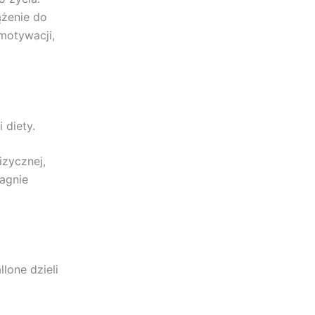
dążenie do
motywacji,
 diety.
izycznej,
ragnie
lone dzieli