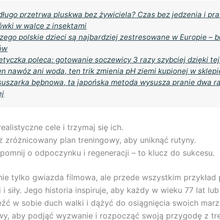
długo przetrwa pluskwa bez żywiciela? Czas bez jedzenia i pr
wki w walce z insektami
zego polskie dzieci są najbardziej zestresowane w Europie – b
ów
etyczka poleca: gotowanie soczewicy 3 razy szybciej dzięki te
n nawóz ani woda, ten trik zmienia pH ziemi kupionej w sklepi
suszarka bębnowa, ta japońska metoda wysusza pranie dwa r
ej
ealistyczne cele i trzymaj się ich.
 zróżnicowany plan treningowy, aby uniknąć rutyny.
pomnij o odpoczynku i regeneracji – to klucz do sukcesu.
 nie tylko gwiazda filmowa, ale przede wszystkim przykład p
 i siły. Jego historia inspiruje, aby każdy w wieku 77 lat l
źć w sobie duch walki i dążyć do osiągnięcia swoich marz
wy, aby podjąć wyzwanie i rozpocząć swoją przygodę z tr