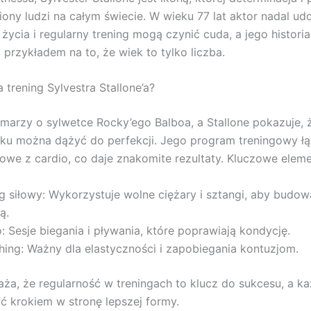
iliony ludzi na całym świecie. W wieku 77 lat aktor nadal u
życia i regularny trening mogą czynić cuda, a jego historia
przykładem na to, że wiek to tylko liczba.
 trening Sylvestra Stallone’a?
 marzy o sylwetce Rocky’ego Balboa, a Stallone pokazuje, 
ku można dążyć do perfekcji. Jego program treningowy ł
łowe z cardio, co daje znakomite rezultaty. Kluczowe eleme
g siłowy: Wykorzystuje wolne ciężary i sztangi, aby budo
ą.
: Sesje biegania i pływania, które poprawiają kondycję.
hing: Ważny dla elastyczności i zapobiegania kontuzjom.
aża, że regularność w treningach to klucz do sukcesu, a k
ć krokiem w stronę lepszej formy.