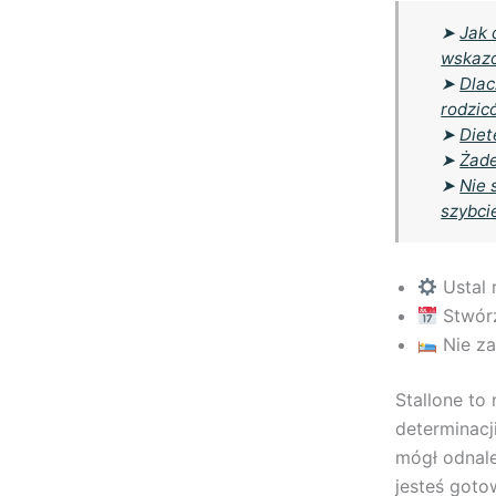
➤
Jak 
wskazó
➤
Dlac
rodzic
➤
Diet
➤
Żade
➤
Nie 
szybci
Ustal r
Stwórz
Nie za
Stallone to
determinacji
mógł odnale
jesteś goto