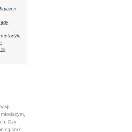
aktyczne
łędy
j metodzie
e
azy
asji,
ub młodszym,
eń. Czy
eningiem?