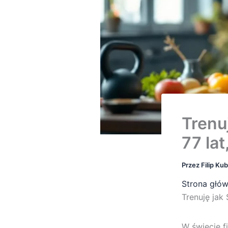
Trenu
77 lat
Przez
Filip Ku
Strona głó
Trenuję jak 
W świecie fi