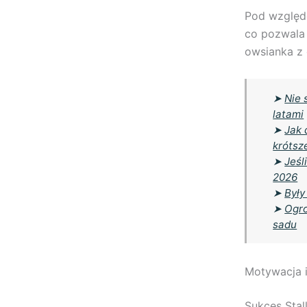
Pod względe
co pozwala 
owsianka z 
➤
Nie 
latami
➤
Jak 
krótsz
➤
Jeśl
2026
➤
Były
➤
Ogro
sadu
Motywacja i
Sukces Stal