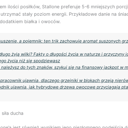
m ilości posiłków, Stallone preferuje 5-6 mniejszych porcji
utrzymać stały poziom energii. Przykładowe danie na śnia
dodatkiem białka i owoców.
suszenie, a pojemnik: ten trik zachowuje aromat suszonych g
długo żyją wilki? Fakty o długości życia w naturze i przyczyny i
ego życia niż się spodziewasz
i należysz do tych znaków, szykuj się na finansowy jackpot w 
 pracownik ujawnia, dlaczego grzejniki w blokach grzeją nieró
dnik ujawnia, jak hybrydowe drzewa owocowe przyciągają pta
 siła ducha
lone’a jest również wynikiem jego niezłomnego podejścia d