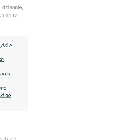
 dziennie,
danie to
rzybów
ch
marcu
wno
ki do
o życia.