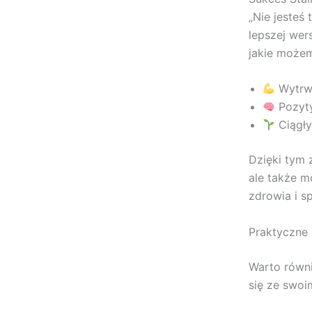
„Nie jesteś 
lepszej wer
jakie możem
Wytrwa
Pozyty
Ciągły
Dzięki tym 
ale także m
zdrowia i sp
Praktyczne 
Warto równi
się ze swoi