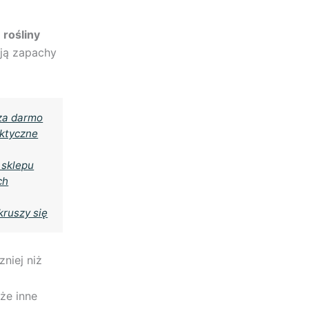
ą
rośliny
ują zapachy
 za darmo
aktyczne
 sklepu
ch
kruszy się
niej niż
że inne