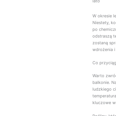
lato
W okresie l
Niestety, k
po chemiczn
odstraszą t
zostaną spr
wdrożenia i
Co przycią
Warto zwróc
balkonie. N
ludzkiego c
temperatura
kluczowe w 
Rośliny, kt