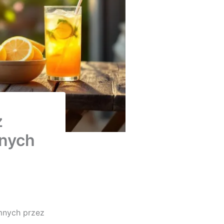
z
mnych
mnych przez