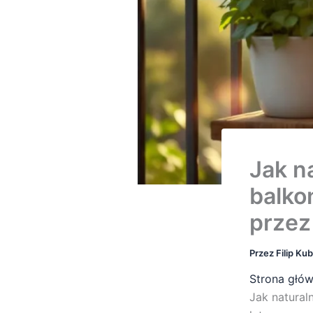
Jak n
balko
przez
Przez
Filip Ku
Strona głó
Jak natural