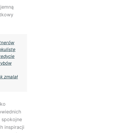
yjemną
ątkowy
rtnerów
kulistę
redycie
rzybów
k zmalał
lko
owiednich
a spokojne
 inspiracji