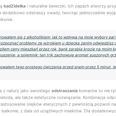
są
kadZidełka
i naturalne świeczki. Ich zapach stworzy prz
 a dodatkowo odstraszy owady, tworząc jednocześnie wyj
lkonie.
owałem się z alkoholikiem: jak to wpływa na moje wybory pa
rozpoznać problemy ze wzrokiem u dziecka zanim odwiedzisz o
ziłem ceny mieszkań przez rok, bank zarabia krocie na moim k
suszenie, a pojemnik: ten trik zachowuje aromat suszonych g
owałem tego prostego ćwiczenia przed snem przez 5 minut, lę
e z natury jako swoistego
odstraszania
komarów to nie ty
etoda, ale także estetyczne rozwiązanie. Kombinacja odp
 zastosowanie olejków eterycznych z pewnością pozwoli n
 balkonie, z dala od uciążliwych insektów. Dla dodatkowych