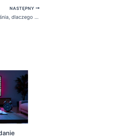
NASTĘPNY
Jak historyk wyjaśnia, dlaczego Polska odbudowała Warszawę po wojnie w historycznym kształcie
danie