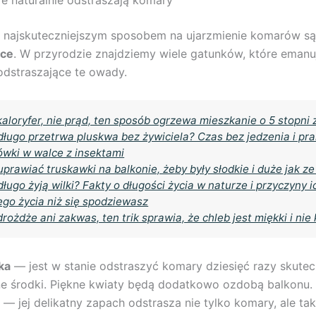
i najskuteczniejszym sposobem na ujarzmienie komarów s
ące
. W przyrodzie znajdziemy wiele gatunków, które eman
odstraszające te owady.
kaloryfer, nie prąd, ten sposób ogrzewa mieszkanie o 5 stopni
długo przetrwa pluskwa bez żywiciela? Czas bez jedzenia i pr
wki w walce z insektami
uprawiać truskawki na balkonie, żeby były słodkie i duże jak ze
długo żyją wilki? Fakty o długości życia w naturze i przyczyny i
ego życia niż się spodziewasz
drożdże ani zakwas, ten trik sprawia, że chleb jest miękki i nie 
ka
— jest w stanie odstraszyć komary dziesięć razy skutecz
e środki. Piękne kwiaty będą dodatkowo ozdobą balkonu.
— jej delikatny zapach odstrasza nie tylko komary, ale tak