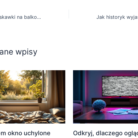
Jak uprawiać truskawki na balkonie, żeby były słodkie i duże jak ze sklepu
ane wpisy
em okno uchylone
Odkryj, dlaczego oglą