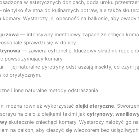
osadzona w estetycznych donicach, doda uroku przestrzen
nie tylko świetna do kulinarnych potraw, ale także skutec
a komary. Wystarczy jej obecność na balkonie, aby owady 
eprzowa
— intensywny mentolowy zapach zniechęca komar
Doskonale sprawdzi się w donicy.
ytrynowa
— zawiera cytronellę, kluczowy składnik repelent
ie powstrzymujący komary.
ka
— jej naturalne pyretryny odstraszają insekty, co czyni j
 kolorystycznym.
yczne i inne naturalne metody odstraszania
lin, można również wykorzystać
olejki eteryczne
. Stworzen
rayu na ciało z olejkami takimi jak
cytrynowy
,
waniliow
owy
skutecznie zniechęci komary. Wystarczy nałożyć go na
iem na balkon, aby cieszyć się wieczorem bez uciążliwych