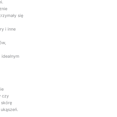
i.
znie
trzymały się
y i inne
ów,
ą idealnym
ie
y
czy
 skórę
 ukąszeń.