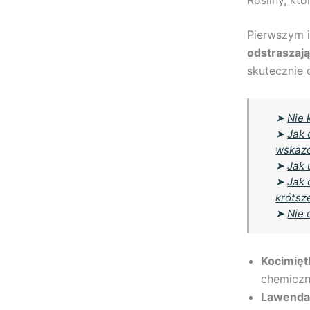
Pierwszym 
odstraszaj
skutecznie 
➤
Nie 
➤
Jak 
wskazó
➤
Jak 
➤
Jak 
krótsz
➤
Nie 
Kocimięt
chemiczn
Lawenda