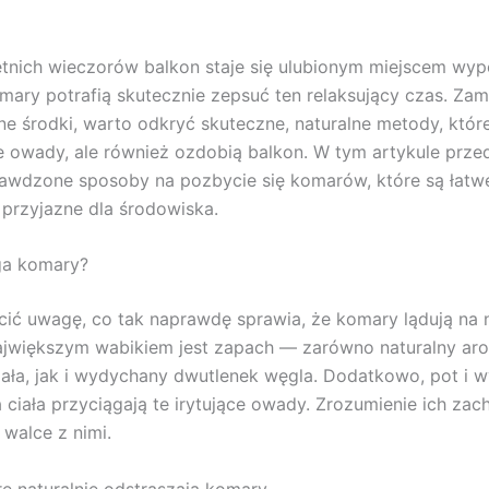
etnich wieczorów balkon staje się ulubionym miejscem wy
omary potrafią skutecznie zepsuć ten relaksujący czas. Zam
e środki, warto odkryć skuteczne, naturalne metody, które
e owady, ale również ozdobią balkon. W tym artykule prze
awdzone sposoby na pozbycie się komarów, które są łatw
 przyjazne dla środowiska.
ga komary?
ić uwagę, co tak naprawdę sprawia, że komary lądują na
ajwiększym wabikiem jest zapach — zarówno naturalny ar
iała, jak i wydychany dwutlenek węgla. Dodatkowo, pot i 
 ciała przyciągają te irytujące owady. Zrozumienie ich zac
walce z nimi.
óre naturalnie odstraszają komary