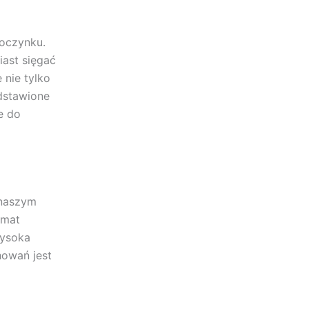
poczynku.
iast sięgać
 nie tylko
dstawione
e do
 naszym
omat
wysoka
howań jest