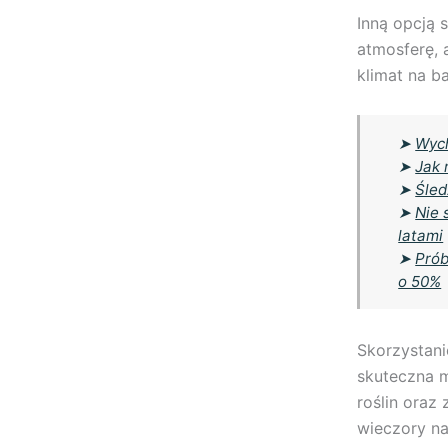
Inną opcją 
atmosferę,
klimat na ba
➤
Wych
➤
Jak 
➤
Śled
➤
Nie 
latami
➤
Prób
o 50%
Skorzystani
skuteczna m
roślin oraz
wieczory na