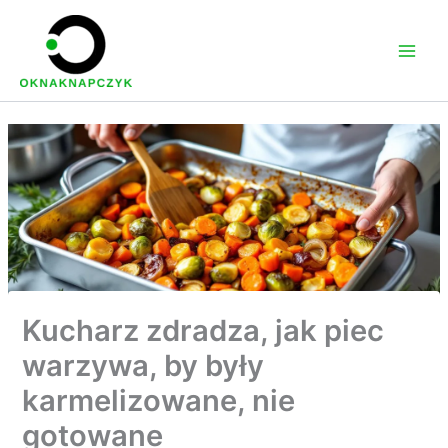
Przejdź
do
treści
Kucharz zdradza, jak piec
warzywa, by były
karmelizowane, nie
gotowane