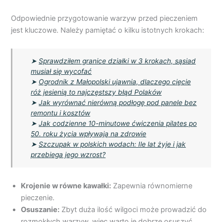
Odpowiednie przygotowanie warzyw przed pieczeniem
jest kluczowe. Należy pamiętać o kilku istotnych krokach:
➤
Sprawdziłem granice działki w 3 krokach, sąsiad
musiał się wycofać
➤
Ogrodnik z Małopolski ujawnia, dlaczego cięcie
róż jesienią to najczęstszy błąd Polaków
➤
Jak wyrównać nierówną podłogę pod panele bez
remontu i kosztów
➤
Jak codzienne 10-minutowe ćwiczenia pilates po
50. roku życia wpływają na zdrowie
➤
Szczupak w polskich wodach: Ile lat żyje i jak
przebiega jego wzrost?
Krojenie w równe kawałki:
Zapewnia równomierne
pieczenie.
Osuszanie:
Zbyt duża ilość wilgoci może prowadzić do
rozmokłych warzyw, więc warto je dobrze osuszyć