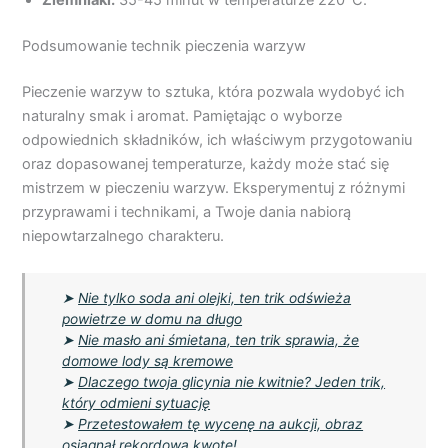
Podsumowanie technik pieczenia warzyw
Pieczenie warzyw to sztuka, która pozwala wydobyć ich
naturalny smak i aromat. Pamiętając o wyborze
odpowiednich składników, ich właściwym przygotowaniu
oraz dopasowanej temperaturze, każdy może stać się
mistrzem w pieczeniu warzyw. Eksperymentuj z różnymi
przyprawami i technikami, a Twoje dania nabiorą
niepowtarzalnego charakteru.
➤
Nie tylko soda ani olejki, ten trik odświeża
powietrze w domu na długo
➤
Nie masło ani śmietana, ten trik sprawia, że
domowe lody są kremowe
➤
Dlaczego twoja glicynia nie kwitnie? Jeden trik,
który odmieni sytuację
➤
Przetestowałem tę wycenę na aukcji, obraz
osiągnął rekordową kwotę!