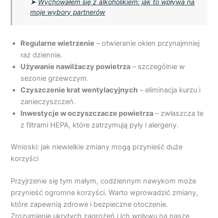
➤
Wychowałem się z alkoholikiem: jak to wpływa na
moje wybory partnerów
Regularne wietrzenie
– otwieranie okien przynajmniej
raz dziennie.
Używanie nawilżaczy powietrza
– szczególnie w
sezonie grzewczym.
Czyszczenie krat wentylacyjnych
– eliminacja kurzu i
zanieczyszczeń.
Inwestycje w oczyszczacze powietrza
– zwłaszcza te
z filtrami HEPA, które zatrzymują pyły i alergeny.
Wnioski: jak niewielkie zmiany mogą przynieść duże
korzyści
Przyjrzenie się tym małym, codziennym nawykom może
przynieść ogromne korzyści. Warto wprowadzić zmiany,
które zapewnią zdrowe i bezpieczne otoczenie.
Zrozumienie ukrytych zagrożeń i ich wpływu na nasze