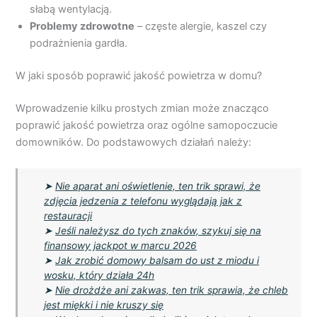
słabą wentylacją.
Problemy zdrowotne
– częste alergie, kaszel czy
podrażnienia gardła.
W jaki sposób poprawić jakość powietrza w domu?
Wprowadzenie kilku prostych zmian może znacząco
poprawić jakość powietrza oraz ogólne samopoczucie
domowników. Do podstawowych działań należy:
➤
Nie aparat ani oświetlenie, ten trik sprawi, że
zdjęcia jedzenia z telefonu wyglądają jak z
restauracji
➤
Jeśli należysz do tych znaków, szykuj się na
finansowy jackpot w marcu 2026
➤
Jak zrobić domowy balsam do ust z miodu i
wosku, który działa 24h
➤
Nie drożdże ani zakwas, ten trik sprawia, że chleb
jest miękki i nie kruszy się