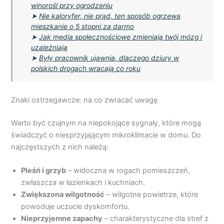
winorośl przy ogrodzeniu
➤
Nie kaloryfer, nie prąd, ten sposób ogrzewa
mieszkanie o 5 stopni za darmo
➤
Jak media społecznościowe zmieniają twój mózg i
uzależniają
➤
Były pracownik ujawnia, dlaczego dziury w
polskich drogach wracają co roku
Znaki ostrzegawcze: na co zwracać uwagę
Warto być czujnym na niepokojące sygnały, które mogą
świadczyć o niesprzyjającym mikroklimacie w domu. Do
najczęstszych z nich należą:
Pleśń i grzyb
– widoczna w rogach pomieszczeń,
zwłaszcza w łazienkach i kuchniach.
Zwiększona wilgotność
– wilgotne powietrze, które
powoduje uczucie dyskomfortu.
Nieprzyjemne zapachy
– charakterystyczne dla stref z