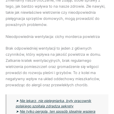
zmieniamy nasze otoczenie, nie zdając sobie sprawy z
tego, jak bardzo wpływa to na nasze zdrowie. Złe nawyki,
takie jak niewłaściwe wietrzenie czy nieodpowiednia
pielęgnacja sprzętów domowych, mogą prowadzić do
poważnych problemów.
Nieodpowiednia wentylacja: cichy morderca powietrza
Brak odpowiedniej wentylacji to jeden z głównych
czynników, który wpływa na jakość powietrza w domu.
Zatkanie kratek wentylacyjnych, brak regularnego
wietrzenia pomieszczeń oraz gromadzenie się wilgoci
prowadzi do rozwoju pleśni i grzybów. To z kolei ma
negatywny wpływ na układ oddechowy mieszkańców,
prowadząc do alergii oraz przewlekłych chorób.
➤
Nie lekarz, nie pielęgniarka, były pracownik
polskiego szpitala zdradza sekrety
➤
Nie tylko pergola, ten sposób idealnie wspiera