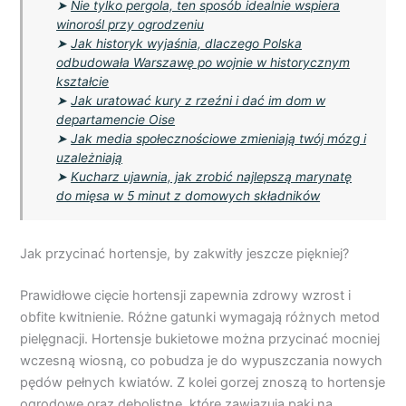
➤
Nie tylko pergola, ten sposób idealnie wspiera
winorośl przy ogrodzeniu
➤
Jak historyk wyjaśnia, dlaczego Polska
odbudowała Warszawę po wojnie w historycznym
kształcie
➤
Jak uratować kury z rzeźni i dać im dom w
departamencie Oise
➤
Jak media społecznościowe zmieniają twój mózg i
uzależniają
➤
Kucharz ujawnia, jak zrobić najlepszą marynatę
do mięsa w 5 minut z domowych składników
Jak przycinać hortensje, by zakwitły jeszcze piękniej?
Prawidłowe cięcie hortensji zapewnia zdrowy wzrost i
obfite kwitnienie. Różne gatunki wymagają różnych metod
pielęgnacji. Hortensje bukietowe można przycinać mocniej
wczesną wiosną, co pobudza je do wypuszczania nowych
pędów pełnych kwiatów. Z kolei gorzej znoszą to hortensje
ogrodowe oraz dębolistne, które zawiązują pąki na