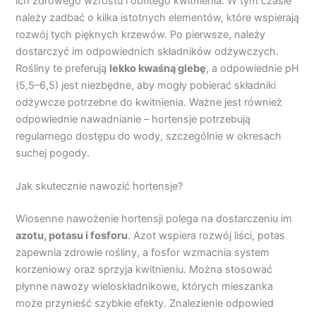
ich zdrowego wzrostu i obfitego kwitnienia. W tym czasie
należy zadbać o kilka istotnych elementów, które wspierają
rozwój tych pięknych krzewów. Po pierwsze, należy
dostarczyć im odpowiednich składników odżywczych.
Rośliny te preferują
lekko kwaśną glebę
, a odpowiednie pH
(5,5–6,5) jest niezbędne, aby mogły pobierać składniki
odżywcze potrzebne do kwitnienia. Ważne jest również
odpowiednie nawadnianie – hortensje potrzebują
regularnego dostępu do wody, szczególnie w okresach
suchej pogody.
Jak skutecznie nawozić hortensje?
Wiosenne nawożenie hortensji polega na dostarczeniu im
azotu, potasu i fosforu
. Azot wspiera rozwój liści, potas
zapewnia zdrowie rośliny, a fosfor wzmacnia system
korzeniowy oraz sprzyja kwitnieniu. Można stosować
płynne nawozy wieloskładnikowe, których mieszanka
może przynieść szybkie efekty. Znalezienie odpowied