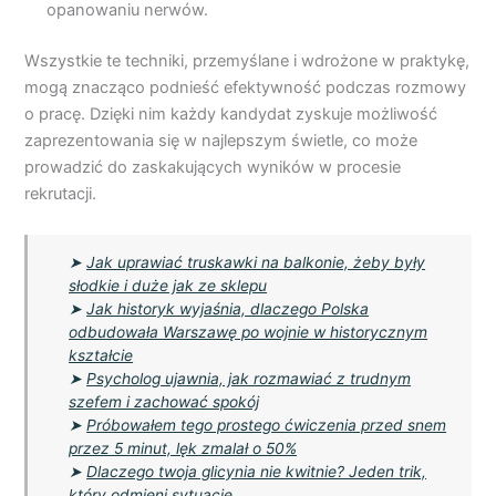
opanowaniu nerwów.
Wszystkie te techniki, przemyślane i wdrożone w praktykę,
mogą znacząco podnieść efektywność podczas rozmowy
o pracę. Dzięki nim każdy kandydat zyskuje możliwość
zaprezentowania się w najlepszym świetle, co może
prowadzić do zaskakujących wyników w procesie
rekrutacji.
➤
Jak uprawiać truskawki na balkonie, żeby były
słodkie i duże jak ze sklepu
➤
Jak historyk wyjaśnia, dlaczego Polska
odbudowała Warszawę po wojnie w historycznym
kształcie
➤
Psycholog ujawnia, jak rozmawiać z trudnym
szefem i zachować spokój
➤
Próbowałem tego prostego ćwiczenia przed snem
przez 5 minut, lęk zmalał o 50%
➤
Dlaczego twoja glicynia nie kwitnie? Jeden trik,
który odmieni sytuację