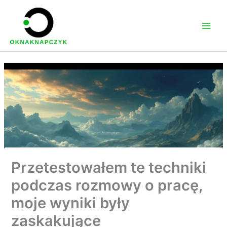
Przejdź
do
treści
Przetestowałem te techniki
podczas rozmowy o pracę,
moje wyniki były
zaskakujące