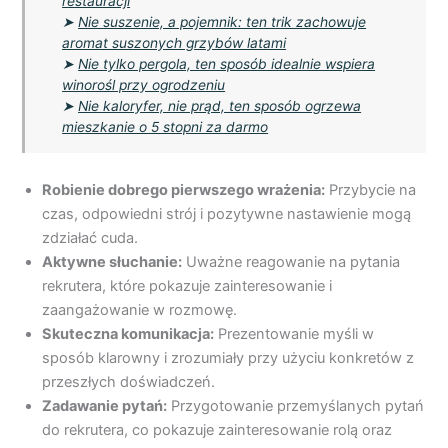
restauracji
➤
Nie suszenie, a pojemnik: ten trik zachowuje
aromat suszonych grzybów latami
➤
Nie tylko pergola, ten sposób idealnie wspiera
winorośl przy ogrodzeniu
➤
Nie kaloryfer, nie prąd, ten sposób ogrzewa
mieszkanie o 5 stopni za darmo
Robienie dobrego pierwszego wrażenia:
Przybycie na
czas, odpowiedni strój i pozytywne nastawienie mogą
zdziałać cuda.
Aktywne słuchanie:
Uważne reagowanie na pytania
rekrutera, które pokazuje zainteresowanie i
zaangażowanie w rozmowę.
Skuteczna komunikacja:
Prezentowanie myśli w
sposób klarowny i zrozumiały przy użyciu konkretów z
przeszłych doświadczeń.
Zadawanie pytań:
Przygotowanie przemyślanych pytań
do rekrutera, co pokazuje zainteresowanie rolą oraz