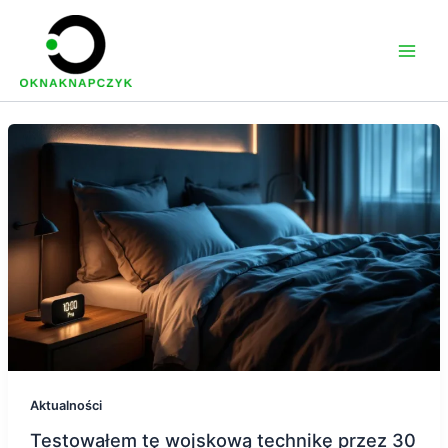
Przejdź
do
treści
Aktualności
Testowałem tę wojskową technikę przez 30