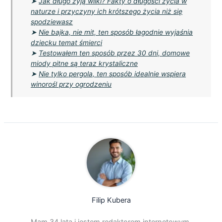
➤
Jak długo żyją wilki? Fakty o długości życia w
naturze i przyczyny ich krótszego życia niż się
spodziewasz
➤
Nie bajka, nie mit, ten sposób łagodnie wyjaśnia
dziecku temat śmierci
➤
Testowałem ten sposób przez 30 dni, domowe
miody pitne są teraz krystaliczne
➤
Nie tylko pergola, ten sposób idealnie wspiera
winorośl przy ogrodzeniu
Filip Kubera