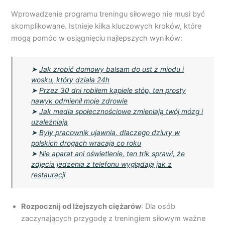
Wprowadzenie programu treningu siłowego nie musi być
skomplikowane. Istnieje kilka kluczowych kroków, które
mogą pomóc w osiągnięciu najlepszych wyników:
➤
Jak zrobić domowy balsam do ust z miodu i
wosku, który działa 24h
➤
Przez 30 dni robiłem kąpiele stóp, ten prosty
nawyk odmienił moje zdrowie
➤
Jak media społecznościowe zmieniają twój mózg i
uzależniają
➤
Były pracownik ujawnia, dlaczego dziury w
polskich drogach wracają co roku
➤
Nie aparat ani oświetlenie, ten trik sprawi, że
zdjęcia jedzenia z telefonu wyglądają jak z
restauracji
Rozpocznij od lżejszych ciężarów
: Dla osób
zaczynających przygodę z treningiem siłowym ważne